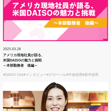
2025.03.28
アメリカ現地社員が語る、
米国DAISOの魅力と挑戦
～本部勤務者 後編～
DAISO USA
インタビュー
グローバル
中途採用
新卒採用