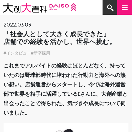
2022.03.03
「社会人として大きく成長できた」
店舗での経験を活かし、世界へ挑む。
CATEGORY
インタビュー
新卒採用
BUSINESS ビジネス
CULTURE カルチャー
これまでアルバイトの経験はほとんどなく、持って
いたのは野球部時代に培われた行動力と海外への熱
PEOPLE 人
WORK 働く
い想い。店舗運営からスタートし、今では海外運営
お知らせ
部で世界を相手に活躍しているIさんに、大創産業と
出会ったことで得られた、気づきや成長について伺
いました。
TAG