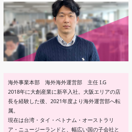
DAISO USA
Standard Products
Vlog
イベント
インタビュー
インターンシップ
オンラインショップ
グローバル
サスティナブル
ダイソーウイング
ダイソー駅伝部
トレーナー制度
中途採用
座談会
新卒採用
椅子
物流
産休・育休
給与
職種紹介
育てる大創
海外事業本部 海外海外運営部 主任 I.G
2018年に大創産業に新卒入社。大阪エリアの店
長を経験した後、2021年度より海外運営部へ転
属。
現在は台湾・タイ・ベトナム・オーストラリ
ア・ニュージーランドと、幅広い国の子会社と